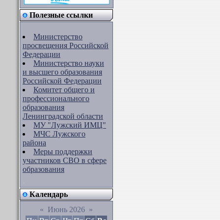
Полезные ссылки
Министерство
просвещения Российской
Федерации
Министерство науки
и высшего образования
Российской Федерации
Комитет общего и
профессионального
образования
Ленинградской области
МУ "Лужский ИМЦ"
МЧС Лужского
района
Меры поддержки
участников СВО в сфере
образования
Календарь
«
Июнь 2026
»