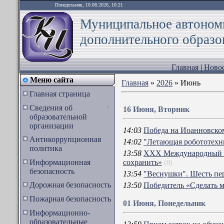
Понедельник, 10.08.2026, 10:21
Муниципальное автоном
дополнительного образо
Главная
|
Новос
Меню сайта
Главная
»
2026
»
Июнь
Главная страница
Сведения об
16 Июня, Вторник
образовательной
организации
14:03
Победа на Иоанновско
Антикоррупционная
14:02
"Летающая робототехн
политика
13:58
XXX Международный эк
Информационная
сохранить»
(0)
безопасность
13:54
"Веснушки". Шесть пе
Дорожная безопасность
13:50
Победитель «Сделать 
Пожарная безопасность
01 Июня, Понедельник
Информационно-
образовательные