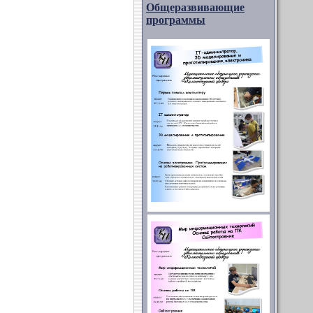
Общеразвивающие
программы