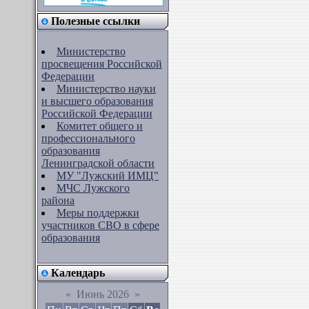
Полезные ссылки
Министерство
просвещения Российской
Федерации
Министерство науки
и высшего образования
Российской Федерации
Комитет общего и
профессионального
образования
Ленинградской области
МУ "Лужский ИМЦ"
МЧС Лужского
района
Меры поддержки
участников СВО в сфере
образования
Календарь
«
Июнь 2026
»