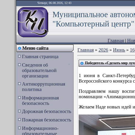
Четверг, 06.08.2026, 12:43
Муниципальное автоном
"Компьютерный центр"
Главная
|
Нов
Меню сайта
Главная
»
2026
»
Июнь
»
16
Главная страница
Победитель «Сделать мир лу
Сведения об
образовательной
1 июня в Санкт-Петербу
организации
Всероссийского конкурс
Антикоррупционная
политика
Поздравляем нашу воспи
номинации «Анимационный 
Информационная
безопасность
Желаем Наде новых идей и
Дорожная безопасность
Пожарная безопасность
Информационно-
образовательные