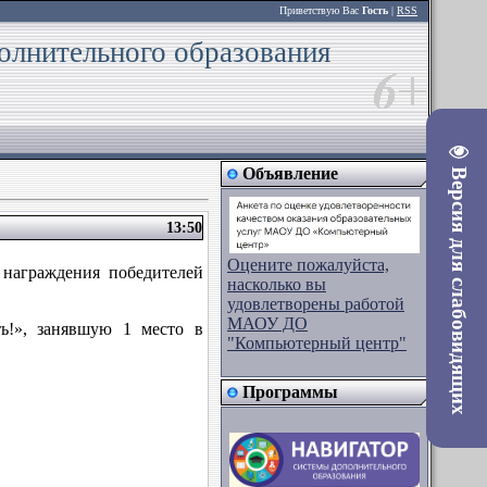
Приветствую Вас
Гость
|
RSS
олнительного образования
Объявление
Версия для слабовидящих
13:50
Оцените пожалуйста,
награждения победителей
насколько вы
удовлетворены работой
МАОУ ДО
ь!», занявшую 1 место в
"Компьютерный центр"
Программы