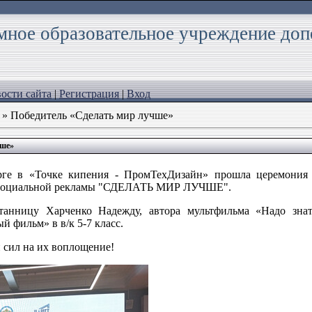
ное образовательное учреждение доп
ости сайта
|
Регистрация
|
Вход
» Победитель «Сделать мир лучше»
чше»
рге в «Точке кипения - ПромТехДизайн» прошла церемония 
а социальной рекламы "СДЕЛАТЬ МИР ЛУЧШЕ".
танницу Харченко Надежду, автора мультфильма «Надо знат
фильм» в в/к 5-7 класс.
 сил на их воплощение!