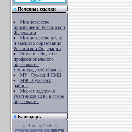
Полезные ссылки
Министерство
просвещения Российской
Федерации
Министерство науки
и высшего образования
Российской Федерации
Комитет общего и
профессионального
образования
Ленинградской области
МУ "Лужский ИМЦ"
МЧС Лужского
района
Меры поддержки
участников СВО в сфере
образования
Календарь
«
Январь 2026
»