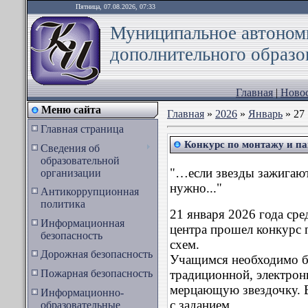
Пятница, 07.08.2026, 07:33
Муниципальное автоном
дополнительного образо
Главная
|
Новос
Меню сайта
Главная
»
2026
»
Январь
»
27
Главная страница
Конкурс по монтажу и па
Сведения об
образовательной
"…если звезды зажигаю
организации
нужно..."
Антикоррупционная
политика
21 января 2026 года ср
Информационная
центра прошел конкурс 
безопасность
схем.
Дорожная безопасность
Учащимся необходимо б
Пожарная безопасность
традиционной, электрон
мерцающую звездочку. В
Информационно-
с заданием .
образовательные